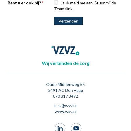
Bent u er ook bij?
*
Ja, ik meld me aan. Stuur mij de
Teamslink.
Wij verbinden de zorg
Oude Middenweg 55
2491 AC Den Haag
070 317 3492
msz
@vzvz.nl
www.vzvz.nl